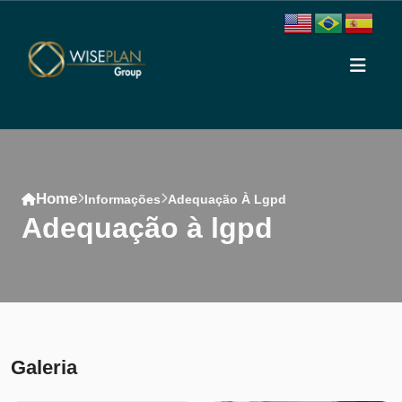
Home
Informações
Adequação À Lgpd
adequação à lgpd
Conteúdo
Galeria