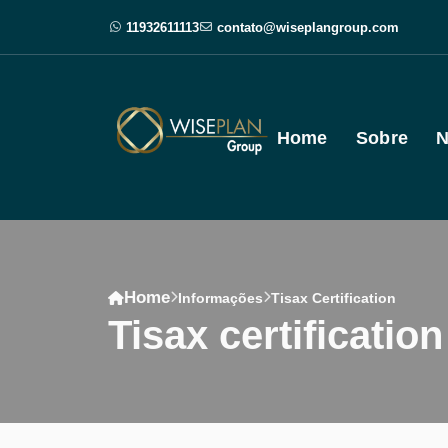
11932611113
contato@wiseplangroup.com
Home
Sobre
N
Home
Informações
Tisax Certification
tisax certification