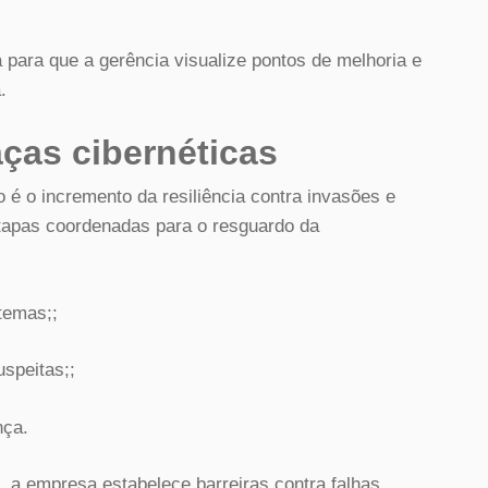
 para que a gerência visualize pontos de melhoria e
.
ças cibernéticas
 é o incremento da resiliência contra invasões e
tapas coordenadas para o resguardo da
stemas;;
speitas;;
nça.
, a empresa estabelece barreiras contra falhas