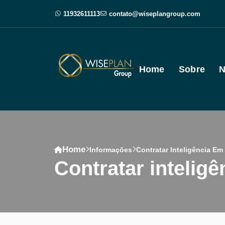
11932611113
contato@wiseplangroup.com
Home
Sobre
N
Home
Informações
Contratar Inteligência E
contratar inteli