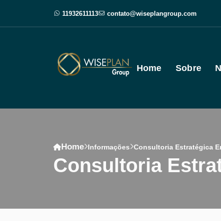
11932611113
contato@wiseplangroup.com
Home
Sobre
N
Home
Informações
Consultoria Estratégica 
Consultoria Est