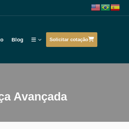
to
Blog
Solicitar cotação
nça Avançada