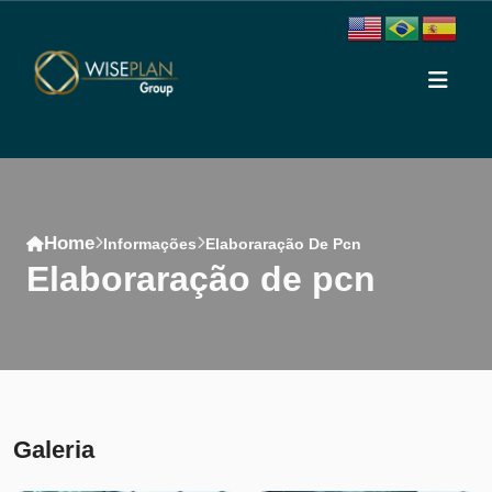
Home
Informações
Elaboraração De Pcn
elaboraração de pcn
Conteúdo
Galeria