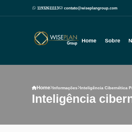
11932611113
contato@wiseplangroup.com
Home
Sobre
N
Home
Informações
Inteligência Cibernética
inteligência cib