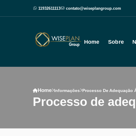
11932611113
contato@wiseplangroup.com
Home
Sobre
N
Home
Informações
Processo De Adequação 
processo de ade