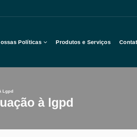
ossas Políticas
Produtos e Serviços
Conta
À Lgpd
quação à lgpd