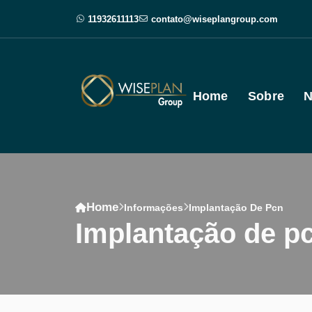
11932611113
contato@wiseplangroup.com
Home
Sobre
N
Home
Informações
Implantação De Pcn
implantação de p