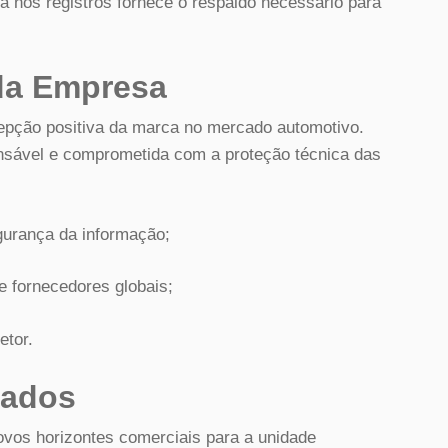
a nos registros fornece o respaldo necessário para
da Empresa
epção positiva da marca no mercado automotivo.
nsável e comprometida com a proteção técnica das
urança da informação;
e fornecedores globais;
etor.
cados
 novos horizontes comerciais para a unidade