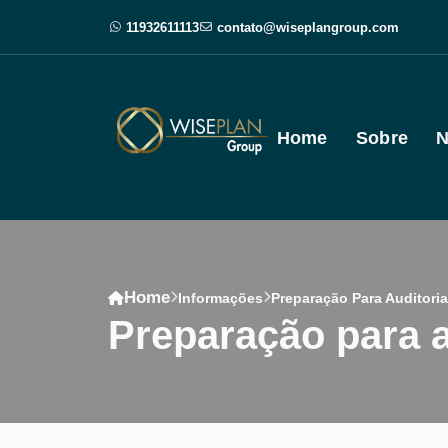
11932611113
contato@wiseplangroup.com
Home
Sobre
N
Home
Informações
Preparação Para Auditoria
preparação para a