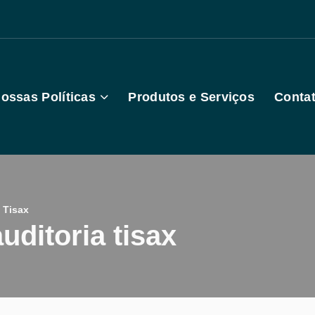
ossas Políticas
Produtos e Serviços
Conta
 Tisax
uditoria tisax