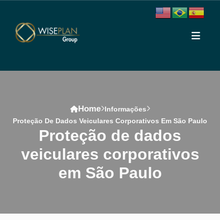
Home
Informações
Proteção De Dados Veiculares Corporativos Em São Paulo
proteção de dados
veiculares corporativos
em São Paulo