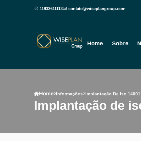
11932611113
contato@wiseplangroup.com
Home
Sobre
N
Home
Informações
Implantação De Iso 1400
implantação de i