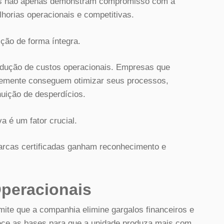
ões não apenas demonstram compromisso com a
orias operacionais e competitivas.
ão de forma íntegra.
edução de custos operacionais. Empresas que
temente conseguem otimizar seus processos,
uição de desperdícios.
a é um fator crucial.
rcas certificadas ganham reconhecimento e
peracionais
rmite que a companhia elimine gargalos financeiros e
rece as bases para que a unidade produza mais com