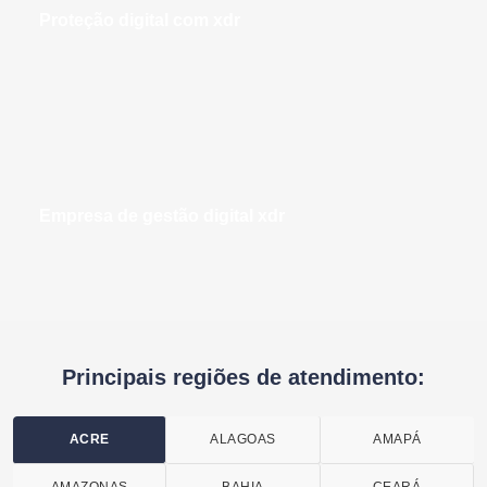
proteção digital com xdr
empresa de gestão digital xdr
Principais regiões de atendimento:
ACRE
ALAGOAS
AMAPÁ
AMAZONAS
BAHIA
CEARÁ