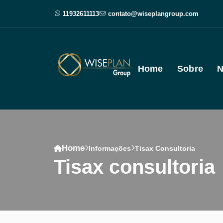
11932611113
contato@wiseplangroup.com
Home
Sobre
N
Home
Informações
Tisax Consultoria
tisax consultoria