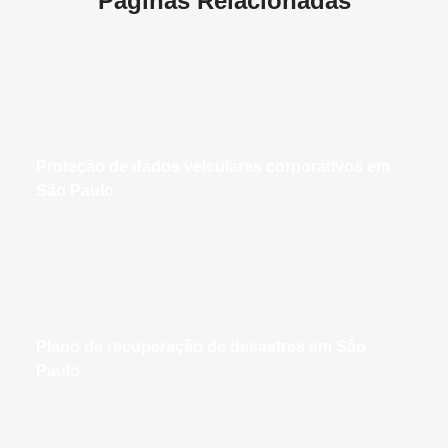
Páginas Relacionadas
proteção de dados veiculares corporativos em
São Paulo
plano de recuperação de desastres em São
Paulo