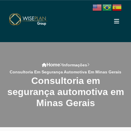
Home
Informações
Consultoria Em Segurança Automotiva Em Minas Gerais
consultoria em
segurança automotiva em
Minas Gerais